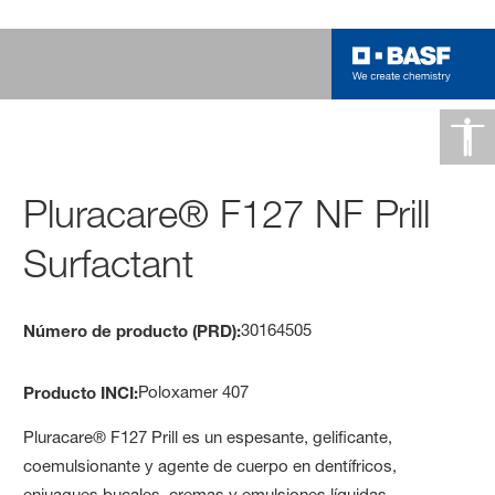
Pluracare® F127 NF Prill
Surfactant
30164505
Número de producto (PRD):
Poloxamer 407
Producto INCI:
Pluracare® F127 Prill es un espesante, gelificante,
coemulsionante y agente de cuerpo en dentífricos,
enjuagues bucales, cremas y emulsiones líquidas