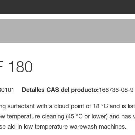
F 180
30101
Detalles CAS del producto:
166736-08-9
g surfactant with a cloud point of 18 °C and is l
or low temperature cleaning (45 °C or lower) and has
nse aid in low temperature warewash machines.