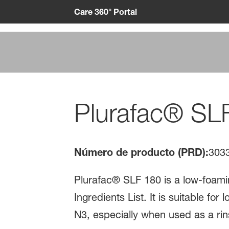
Care 360° Portal
Plurafac® SL
Número de producto (PRD):
303
Plurafac® SLF 180 is a low-foamin
Ingredients List. It is suitable f
N3, especially when used as a ri