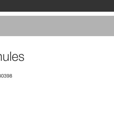
nules
30398