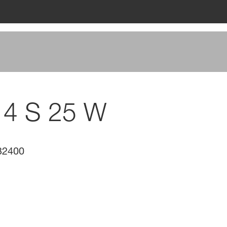
14 S 25 W
32400