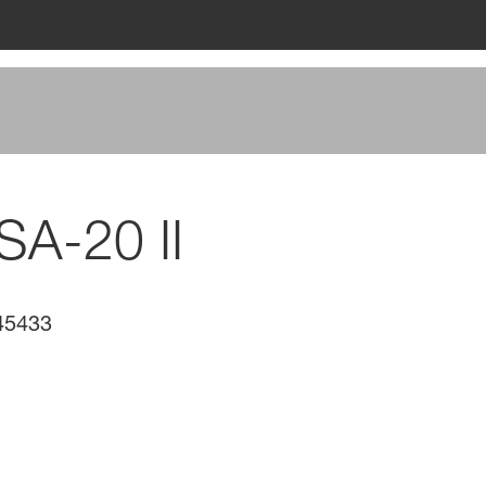
A-20 II
45433