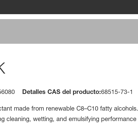
K
56080
Detalles CAS del producto:
68515-73-1
tant made from renewable C8–C10 fatty alcohols. I
ng cleaning, wetting, and emulsifying performance 