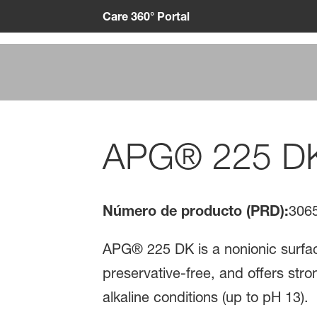
Care 360° Portal
APG® 225 D
Número de producto (PRD):
306
APG® 225 DK is a nonionic surfac
preservative-free, and offers stro
alkaline conditions (up to pH 13).