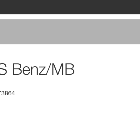
S Benz/MB
73864