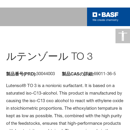
ルテンゾール TO 3
30044003
69011-36-5
製品番号(PRD):
製品CASの詳細:
Lutensol® TO 3 is a nonionic surfactant. It is based on a
saturated iso-C13-alcohol. This product is manufactured by
causing the iso-C13 oxo alcohol to react with ethylene oxide
in stoichiometric proportions. The ethoxylation tempature is
kept as low as possible. This, combined with the high purity
of the feedstocks, ensures that high-performance products