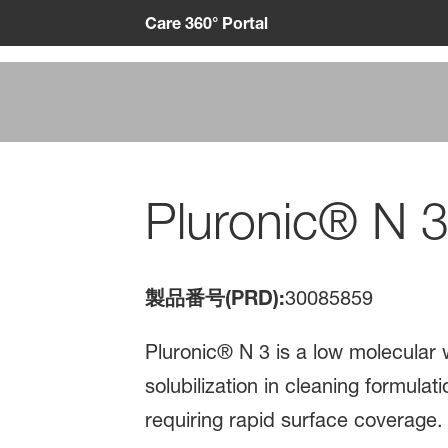
Care 360° Portal
Pluronic® N 
製品番号(PRD):
30085859
Pluronic® N 3 is a low molecular w
solubilization in cleaning formulat
requiring rapid surface coverage.