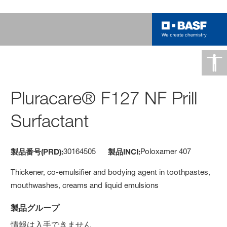
Pluracare® F127 NF Prill
Surfactant
30164505
Poloxamer 407
製品番号(PRD):
製品INCI:
Thickener, co-emulsifier and bodying agent in toothpastes,
mouthwashes, creams and liquid emulsions
製品グループ
情報は入手できません