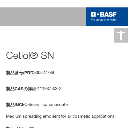
Cetiol® SN
30527789
製品番号(PRD):
111937-03-2
製品CASの詳細:
Cetearyl Isononanoate
製品INCI:
Medium spreading emollient for all cosmetic applications.