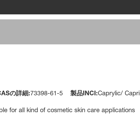
8
ASの詳細:
73398-61-5
製品INCI:
Caprylic/ Capri
e for all kind of cosmetic skin care applications