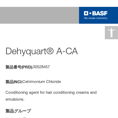
Dehyquart® A-CA
30528457
製品番号(PRD):
Cetrimonium Chloride
製品INCI:
Conditioning agent for hair conditioning creams and
emulsions.
製品グループ