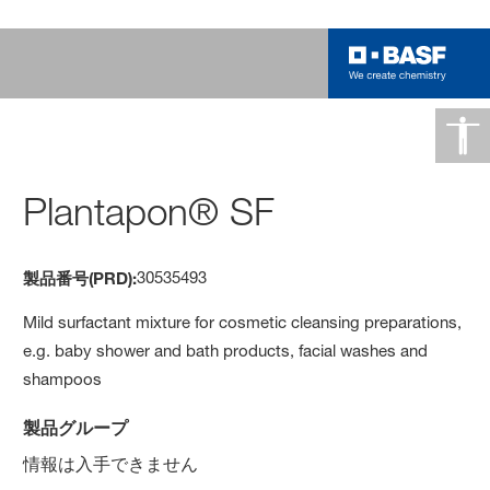
Plantapon® SF
30535493
製品番号(PRD):
Mild surfactant mixture for cosmetic cleansing preparations,
e.g. baby shower and bath products, facial washes and
shampoos
製品グループ
情報は入手できません