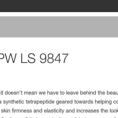
PW LS 9847
ut it doesn’t mean we have to leave behind the beau
 synthetic tetrapeptide geared towards helping 
f skin firmness and elasticity and increases the loo