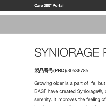
Care 360° Portal
SYNIORAGE 
製品番号(PRD):
30536785
Growing older is a part of life, b
BASF have created Syniorage®, a
serenity. It improves the feeling o