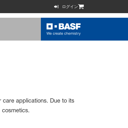
ログイン
 care applications. Due to its
n cosmetics.