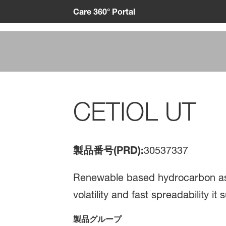
Care 360° Portal
CETIOL UT
製品番号(PRD):
30537337
Renewable based hydrocarbon as an 
volatility and fast spreadability i
製品グループ