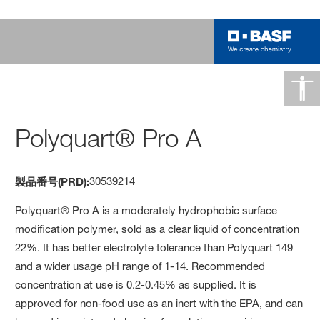
Polyquart® Pro A
30539214
製品番号(PRD):
Polyquart® Pro A is a moderately hydrophobic surface
modification polymer, sold as a clear liquid of concentration
22%. It has better electrolyte tolerance than Polyquart 149
and a wider usage pH range of 1-14. Recommended
concentration at use is 0.2-0.45% as supplied. It is
approved for non-food use as an inert with the EPA, and can