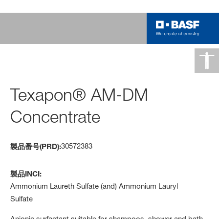
Texapon® AM-DM
Concentrate
30572383
製品番号(PRD):
製品INCI:
Ammonium Laureth Sulfate (and) Ammonium Lauryl
Sulfate
Anionic surfactant suitable for shampoos, shower and bath