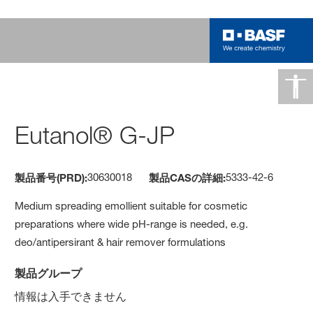
Eutanol® G-JP
30630018
5333-42-6
製品番号(PRD):
製品CASの詳細:
Medium spreading emollient suitable for cosmetic
preparations where wide pH-range is needed, e.g.
deo/antipersirant & hair remover formulations
製品グループ
情報は入手できません