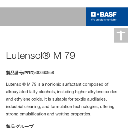
Lutensol® M 79
30660958
製品番号(PRD):
Lutensol® M 79 is a nonionic surfactant composed of
alkoxylated fatty alcohols, including higher alkylene oxides
and ethylene oxide. It is suitable for textile auxiliaries,
industrial cleaning, and formulation technologies, offering
strong emulsification and wetting properties.
製品グループ