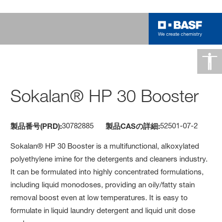
Sokalan® HP 30 Booster
30782885
52501-07-2
製品番号(PRD):
製品CASの詳細:
Sokalan® HP 30 Booster is a multifunctional, alkoxylated
polyethylene imine for the detergents and cleaners industry.
It can be formulated into highly concentrated formulations,
including liquid monodoses, providing an oily/fatty stain
removal boost even at low temperatures. It is easy to
formulate in liquid laundry detergent and liquid unit dose