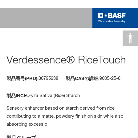
Verdessence® RiceTouch
30795238
9005-25-8
製品番号(PRD):
製品CASの詳細:
Oryza Sativa (Rice) Starch
製品INCI:
Sensory enhancer based on starch derived from rice
contributing to a matte, powdery finish on skin while also
absorbing excess oil
製品グループ