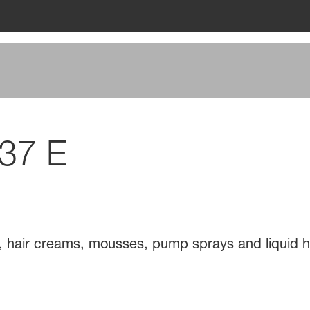
 37 E
ls, hair creams, mousses, pump sprays and liquid ha