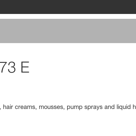
 73 E
ls, hair creams, mousses, pump sprays and liquid ha