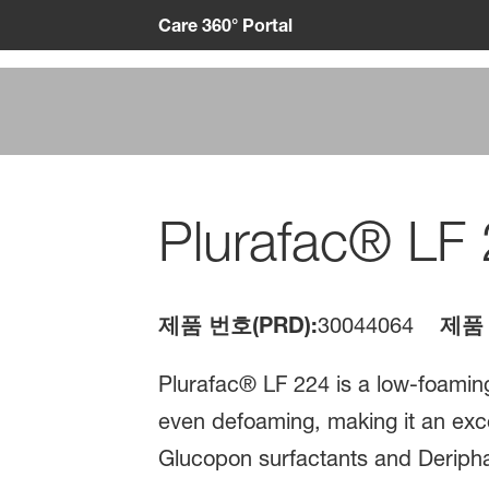
Care 360° Portal
Plurafac® LF
제품 번호(PRD):
30044064
제품 
Plurafac® LF 224 is a low-foaming
even defoaming, making it an exce
Glucopon surfactants and Deripha