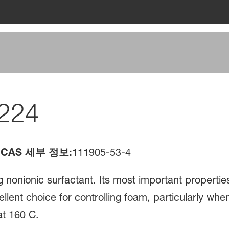
 224
CAS 세부 정보:
111905-53-4
 nonionic surfactant. Its most important propertie
llent choice for controlling foam, particularly whe
t 160 C.