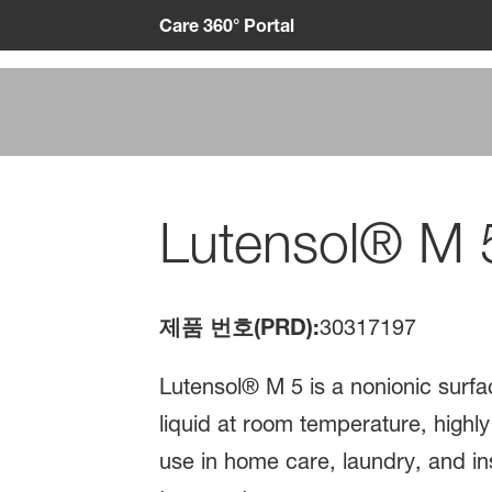
Care 360° Portal
Lutensol® M 
제품 번호(PRD):
30317197
Lutensol® M 5 is a nonionic surfa
liquid at room temperature, highly 
use in home care, laundry, and inst