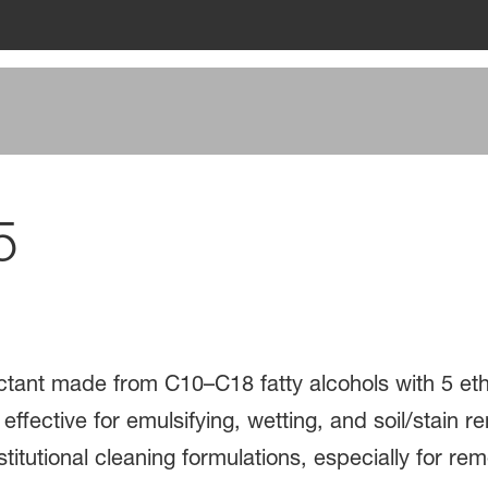
5
ctant made from C10–C18 fatty alcohols with 5 ethyl
effective for emulsifying, wetting, and soil/stain r
itutional cleaning formulations, especially for rem