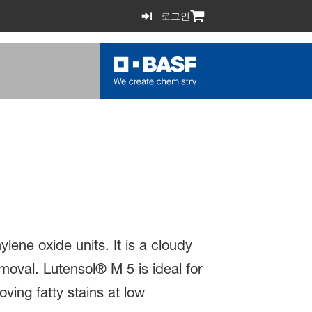
로그인
ene oxide units. It is a cloudy
emoval. Lutensol® M 5 is ideal for
oving fatty stains at low