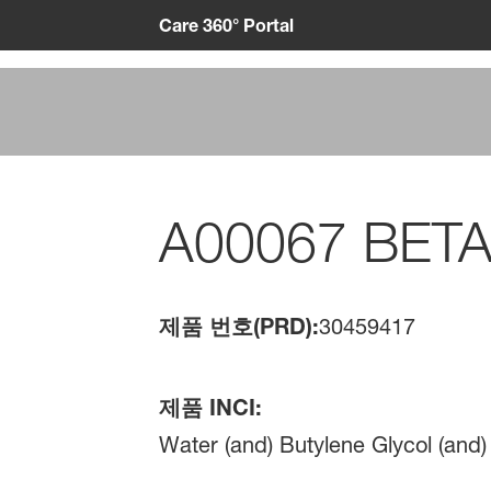
Care 360° Portal
A00067 BET
제품 번호(PRD):
30459417
제품 INCI:
Water (and) Butylene Glycol (and