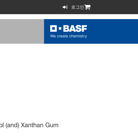
로그인
col (and) Xanthan Gum