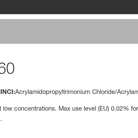
60
INCI:
Acrylamidopropyltrimonium Chloride/Acryla
at low concentrations. Max use level (EU) 0.02% for
.