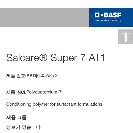
Salcare® Super 7 AT1
30526472
제품 번호(PRD):
Polyquaternium-7
제품 INCI:
Conditioning polymer for surfactant formulations
제품 그룹
정보가 없습니다