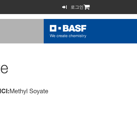
로그인
te
CI:
Methyl Soyate