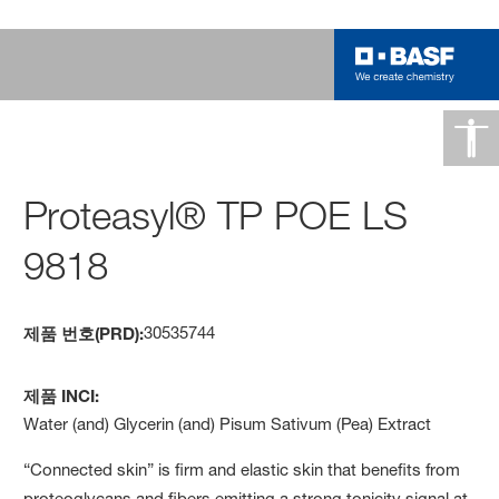
Proteasyl® TP POE LS
9818
30535744
제품 번호(PRD):
제품 INCI:
Water (and) Glycerin (and) Pisum Sativum (Pea) Extract
“Connected skin” is firm and elastic skin that benefits from
proteoglycans and fibers emitting a strong tonicity signal at