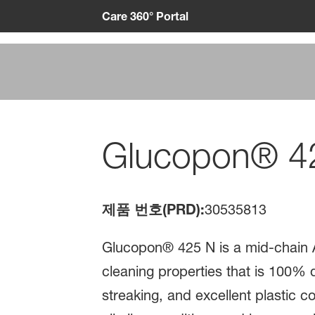
Care 360° Portal
Glucopon® 4
제품 번호(PRD):
30535813
Glucopon® 425 N is a mid-chain A
cleaning properties that is 100% d
streaking, and excellent plastic co