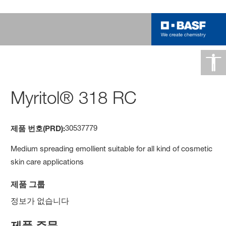
Myritol® 318 RC
30537779
제품 번호(PRD):
Medium spreading emollient suitable for all kind of cosmetic
skin care applications
제품 그룹
정보가 없습니다
제품 주문