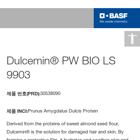
Dulcemin® PW BIO LS
9903
30538090
제품 번호(PRD):
Prunus Amygdalus Dulcis Protein
제품 INCI:
Derived from the proteins of sweet almond seed flour,
Dulcemin® is the solution for damaged hair and skin. By
forming a protective film, it hydrates and soothes skin and