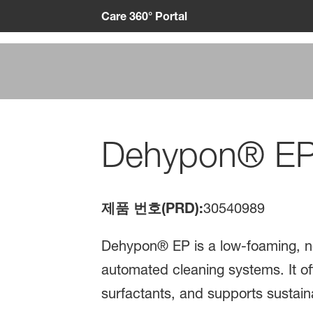
Care 360° Portal
Dehypon® E
제품 번호(PRD):
30540989
Dehypon® EP is a low-foaming, no
automated cleaning systems. It of
surfactants, and supports sustain