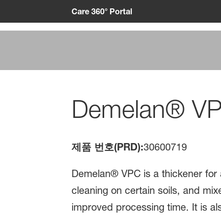
Care 360° Portal
Demelan® V
제품 번호(PRD):
30600719
Demelan® VPC is a thickener for a
cleaning on certain soils, and mix
improved processing time. It is al