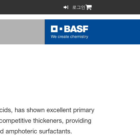
로그인
acids, has shown excellent primary
 competitive thickeners, providing
and amphoteric surfactants.