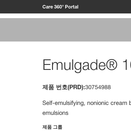
Care 360° Portal
Emulgade® 10
제품 번호(PRD):
30754988
Self-emulsifying, nonionic cream b
emulsions
제품 그룹