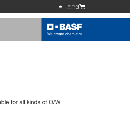
로그인
ble for all kinds of O/W