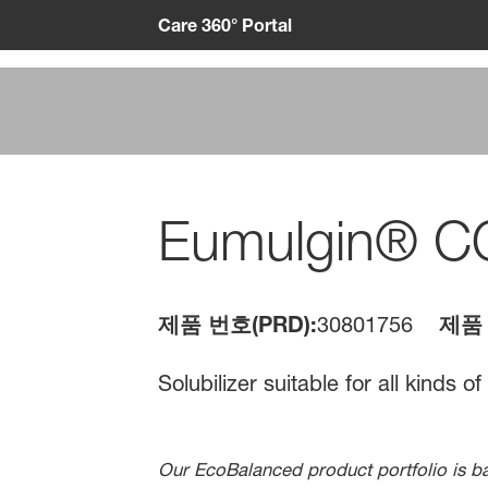
Care 360° Portal
Eumulgin® C
제품 번호(PRD):
30801756
제품 
Solubilizer suitable for all kinds 
Our EcoBalanced product portfolio is b