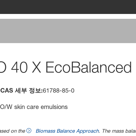
O 40 X EcoBalanced
CAS 세부 정보:
61788-85-0
of O/W skin care emulsions
ased on the
Biomass Balance Approach
. The mass balan