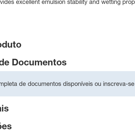
ovides excellent emulsion stability and wetting prop
oduto
 de Documentos
completa de documentos disponíveis ou inscreva-se
is
ões