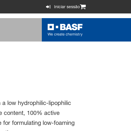
Iniciar sessão
a low hydrophilic-lipophilic
de content, 100% active
e for formulating low-foaming