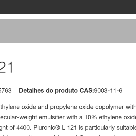
121
5763
Detalhes do produto CAS:
9003-11-6
ethylene oxide and propylene oxide copolymer with 
ecular-weight emulsifier with a 10% ethylene oxi
t of 4400. Pluronic® L 121 is particularly suitabl