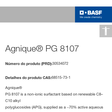
Agnique® PG 8107
30534072
Número do produto (PRD):
68515-73-1
Detalhes do produto CAS:
Agnique®
PG 8107 is a non-ionic surfactant based on renewable C8–
C10 alkyl
polyglucosides (APG), supplied as a ~70% active aqueous