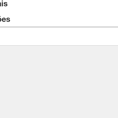
is
ões