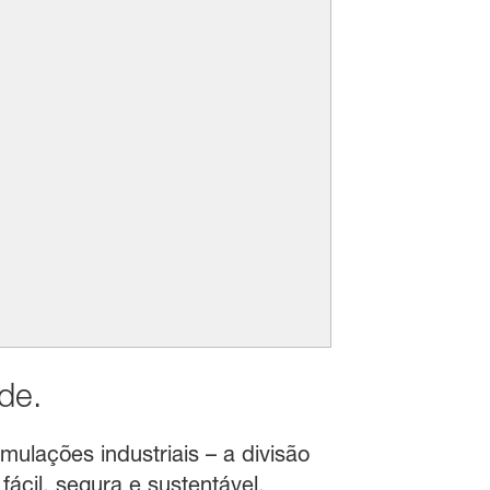
de.
mulações industriais – a divisão
ácil, segura e sustentável.