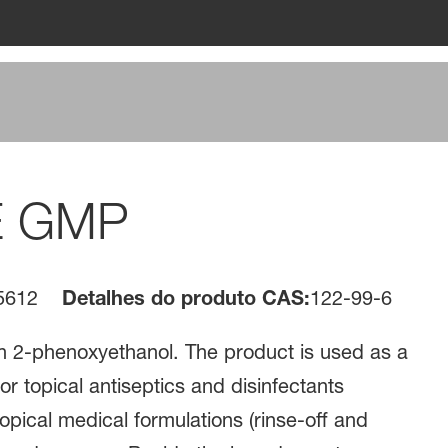
PE GMP
5612
Detalhes do produto CAS:
122-99-6
th 2-phenoxyethanol. The product is used as a
or topical antiseptics and disinfectants
opical medical formulations (rinse-off and