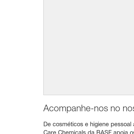
Acompanhe-nos no noss
De cosméticos e higiene pessoal a 
Care Chemicals da BASF apoia os 