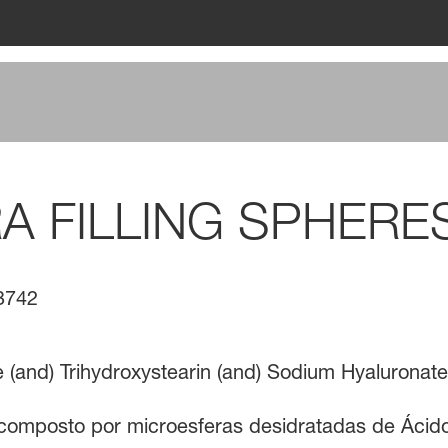
A FILLING SPHERE
3742
te (and) Trihydroxystearin (and) Sodium Hyalurona
o composto por microesferas desidratadas de Ácid