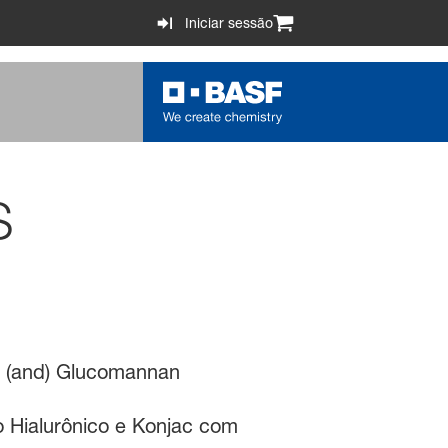
Iniciar sessão
S
te (and) Glucomannan
o Hialurônico e Konjac com