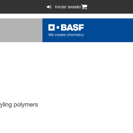
Iniciar sessão
tyling polymers