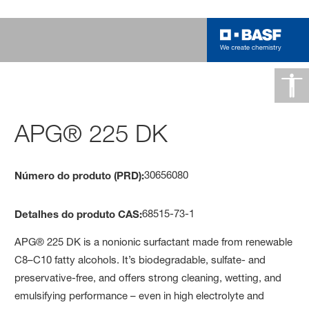
APG® 225 DK
30656080
Número do produto (PRD):
68515-73-1
Detalhes do produto CAS:
APG® 225 DK is a nonionic surfactant made from renewable
C8–C10 fatty alcohols. It’s biodegradable, sulfate- and
preservative-free, and offers strong cleaning, wetting, and
emulsifying performance – even in high electrolyte and