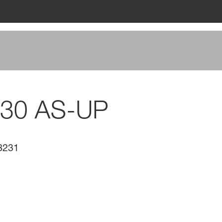
430 AS-UP
8231