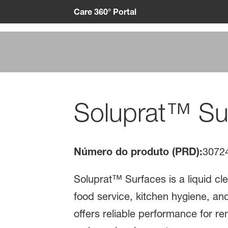
Care 360° Portal
Soluprat™ Sup
Número do produto (PRD):
3072
Soluprat™ Surfaces is a liquid cl
food service, kitchen hygiene, and
offers reliable performance for r