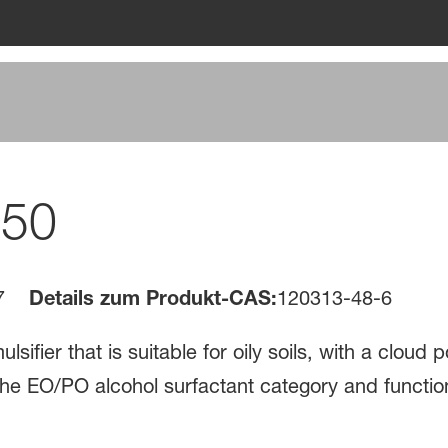
250
7
Details zum Produkt-CAS:
120313-48-6
sifier that is suitable for oily soils, with a clou
 the EO/PO alcohol surfactant category and functio