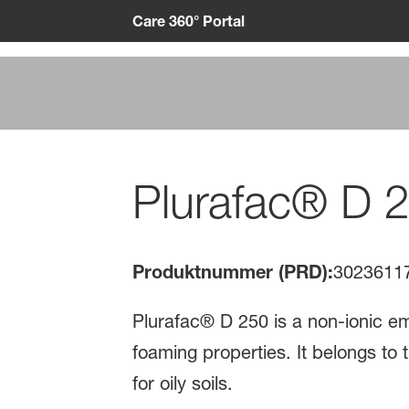
Care 360° Portal
Plurafac® D 
Produktnummer (PRD):
3023611
Plurafac® D 250 is a non-ionic emul
foaming properties. It belongs to
for oily soils.