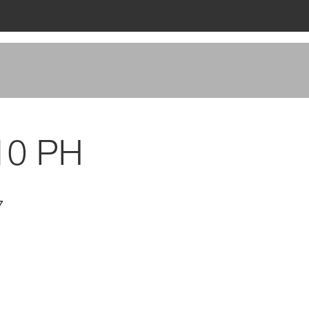
010 PH
7