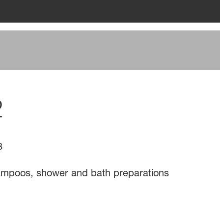
2
8
shampoos, shower and bath preparations