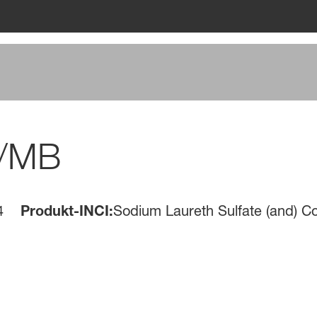
5/MB
4
Produkt-INCI:
Sodium Laureth Sulfate (and) C